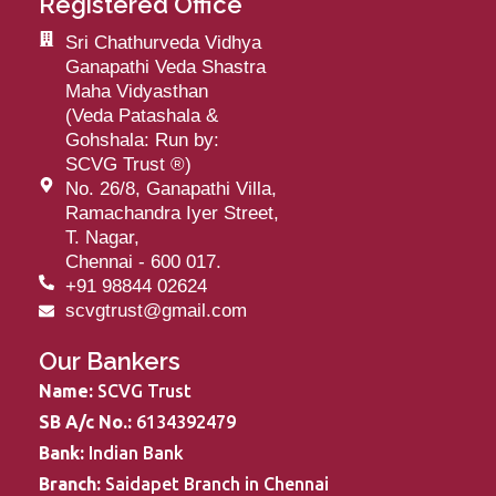
Registered Office
Sri Chathurveda Vidhya
Ganapathi Veda Shastra
Maha Vidyasthan
(Veda Patashala &
Gohshala: Run by:
SCVG Trust
®
)
No. 26/8, Ganapathi Villa,
Ramachandra Iyer Street,
T. Nagar,
Chennai - 600 017.
+91 98844 02624
scvgtrust@gmail.com
Our Bankers
Name:
SCVG Trust
SB A/c No.:
6134392479
Bank:
Indian Bank
Branch:
Saidapet Branch in Chennai