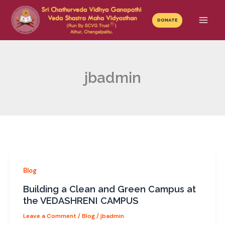
Skip
Mai
to
DONATE
Men
content
jbadmin
Blog
Building a Clean and Green Campus at
the VEDASHRENI CAMPUS
Leave a Comment
/
Blog
/
jbadmin